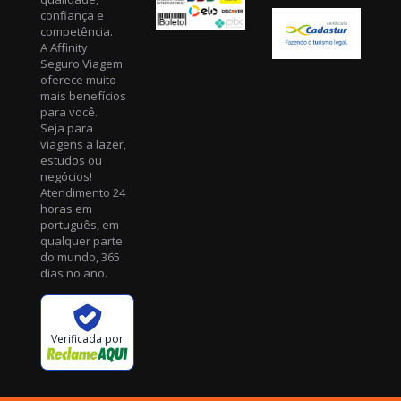
confiança e
competência.
A Affinity
Seguro Viagem
oferece muito
mais benefícios
para você.
Seja para
viagens a lazer,
estudos ou
negócios!
Atendimento 24
horas em
português, em
qualquer parte
do mundo, 365
dias no ano.
Verificada por