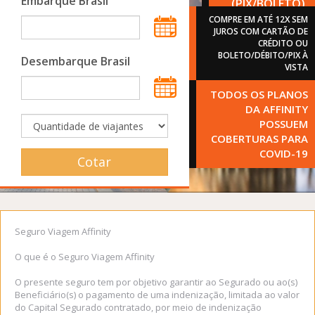
Embarque Brasil
(PIX/BOLETO).
COMPRE EM ATÉ 12X SEM
JUROS COM CARTÃO DE
CRÉDITO OU
BOLETO/DÉBITO/PIX À
Desembarque Brasil
VISTA
TODOS OS PLANOS
DA AFFINITY
POSSUEM
COBERTURAS PARA
COVID-19
Cotar
Seguro Viagem Affinity
O que é o Seguro Viagem Affinity
O presente seguro tem por objetivo garantir ao Segurado ou ao(s)
Beneficiário(s) o pagamento de uma indenização, limitada ao valor
do Capital Segurado contratado, por meio de indenização