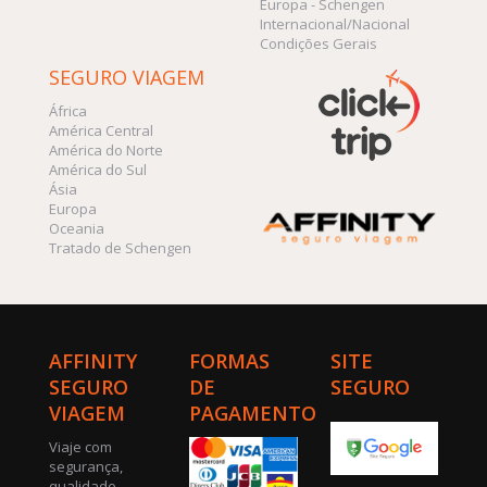
Europa - Schengen
Internacional/Nacional
Condições Gerais
SEGURO VIAGEM
África
América Central
América do Norte
América do Sul
Ásia
Europa
Oceania
Tratado de Schengen
AFFINITY
FORMAS
SITE
SEGURO
DE
SEGURO
VIAGEM
PAGAMENTO
Viaje com
segurança,
qualidade,